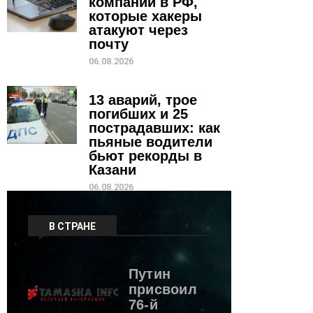
компании в РФ,
которые хакеры
атакуют через
почту
06.08.2026
13 аварий, трое
погибших и 25
пострадавших: как
пьяные водители
бьют рекорды в
Казани
06.08.2026
В СТРАНЕ
Путин
присвоил
76-й