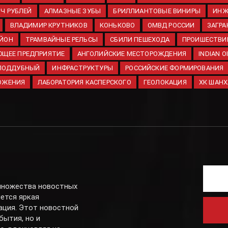
ЯЧ РУБЛЕЙ
АЛМАЗНЫЕ ЗУБЫ
БРИЛЛИАНТОВЫЕ ВИНИРЫ
ИНЖ
ВЛАДИМИР КРУТНИКОВ
КОНЬКОВО
ОМВД РОССИИ
ЗАГРА
АЙОН
ТРАМВАЙНЫЕ РЕЛЬСЫ
СБИЛИ ПЕШЕХОДА
ПРОИШЕСТВИ
ЮЩЕЕ ПРЕДПРИЯТИЕ
АНГОЛИЙСКИЕ МЕСТОРОЖДЕНИЯ
INDIAN O
 ПОДДУБНЫЙ
ИНФРАСТРУКТУРЫ
РОССИЙСКИЕ ФОРМИРОВАНИЯ
ОЖЕНИЯ
ЛАБОРАТОРИЯ КАСПЕРСКОГО
ГЕОЛОКАЦИЯ
ХК ШАН
 множества новостных
яется яркая
ация. Этот новостной
бытия, но и