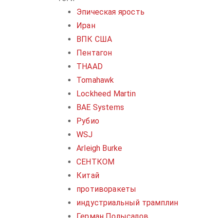
Эпическая ярость
Иран
ВПК США
Пентагон
THAAD
Tomahawk
Lockheed Martin
BAE Systems
Рубио
WSJ
Arleigh Burke
СЕНТКОМ
Китай
противоракеты
индустриальный трамплин
Герман Полысалов