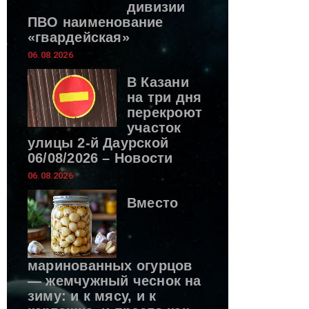
дивизии
ПВО наименование
«гвардейская»
06.08.2026
В Казани
на три дня
перекроют
участок
улицы 2-й Даурской
06/08/2026 – Новости
06.08.2026
Вместо
маринованных огурцов
— жемчужный чеснок на
зиму: и к мясу, и к