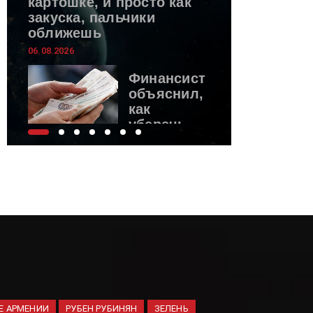
картошке, и просто как
закуска, пальчики
оближешь
06.08.2026
Финансист
объяснил,
как
уберечь
накопления в 2026 году
06.08.2026
ВС России
поразили
логистическую
инфраструктуру ВСУ
06.08.2026
Spectator:
Е АРМЕНИИ
РУБЕН РУБИНЯН
ЗЕЛЕНЬ