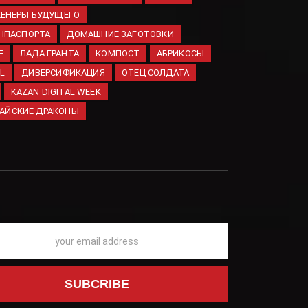
ЕНЕРЫ БУДУЩЕГО
НПАСПОРТА
ДОМАШНИЕ ЗАГОТОВКИ
Исчерпание ракет Patriot
Е
ЛАДА ГРАНТА
КОМПОСТ
АБРИКОСЫ
грозит поражением
IL
ДИВЕРСИФИКАЦИЯ
ОТЕЦ СОЛДАТА
Киева
KAZAN DIGITAL WEEK
06.08.2026
ХАЙСКИЕ ДРАКОНЫ
Hyundai
зарегистрировал шесть
новых товарных знаков
в России
06.08.2026