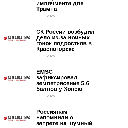
импичмента для
Трампа
09.08.2026
СК России возбудил
дело из-за ночных
гонок подростков в
Красногорске
08.08.2026
EMSC
зафиксировал
землетрясение 5,6
баллов у Хонсю
08.08.2026
Россиянам
напомнили о
запрете на шумный