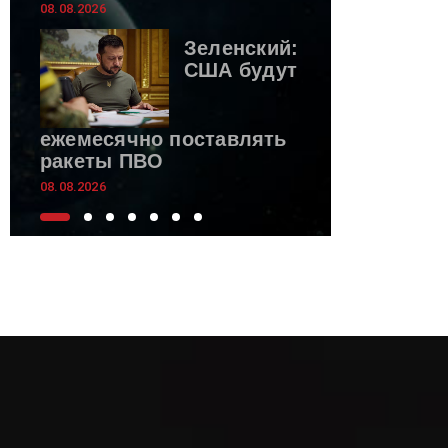
08.08.2026
Зеленский:
США будут
ежемесячно поставлять
ракеты ПВО
08.08.2026
Новая
массовая
атака на
Севастополь: сбили 35
БПЛА, повреждены 22
дома
08.08.2026