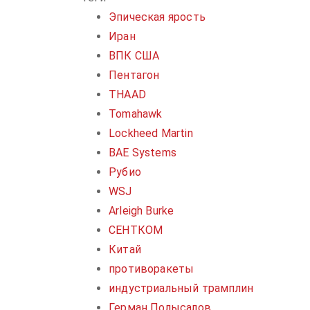
Эпическая ярость
Иран
ВПК США
Пентагон
THAAD
Tomahawk
Lockheed Martin
BAE Systems
Рубио
WSJ
Arleigh Burke
СЕНТКОМ
Китай
противоракеты
индустриальный трамплин
Герман Полысалов