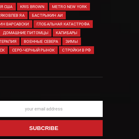
ИЯ США
KRIS BROWN
METRO NEW YORK
Товарооборот
ЯКОВЛЕВ ЯА
БАСТРЫКИН АИ
Татарстана и Индии в
ИН ВАРСАВСКИ
ГЛОБАЛЬНАЯ КАТАСТРОФА
2026 году вырос в два
ДОМАШНИЕ ПИТОМЦЫ
КАПИБАРЫ
раза
ТЕРАПИЯ
ВОЕННЫЕ СЕВЕРА
ЗИМЫ
08.08.2026
СК
СЕРО-ЧЕРНЫЙ РЫНОК
СТРОЙКИ В РФ
Председатель Госдумы
Володин рассказал о
законах, вступивших в
силу в августе
08.08.2026
СК России
возбудил
уголовное