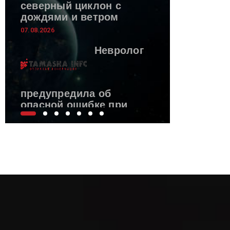
северный циклон с
дождями и ветром
07.08.2026
Невролог
предупредила об
опасной ошибке при
инсульте
07.08.2026
Три
рецепта,
чтобы
сделать
арбуз еще
вкуснее — с сыром, в
рассоле и с мятой.
Летние хиты, которые