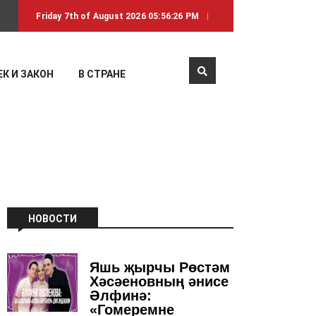
Friday 7th of August 2026 05:56:26 PM
К И ЗАКОН
В СТРАНЕ
НОВОСТИ
Яшь җырчы Рөстәм
Хәсәеновның әнисе
Әлфинә:
«Гомеремне