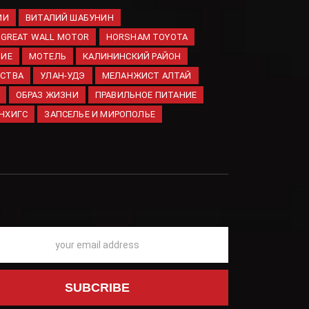
нужно попробовать
ИИ
ВИТАЛИЙ ШАБУНИН
07.08.2026
GREAT WALL MOTOR
HORSHAM TOYOTA
Кобра:
НИЕ
МОТЕЛЬ
КАЛИНИНСКИЙ РАЙОН
Пленные
ЕСТВА
УЛАН-УДЭ
МЕЛАНЖИСТ АЛТАЙ
ВСУ под
ОБРАЗ ЖИЗНИ
ПРАВИЛЬНОЕ ПИТАНИЕ
Константиновкой —
АНХИГС
ЗАПСЕЛЬЕ И МИРОПОЛЬЕ
мужчины
предпенсионного
возраста
07.08.2026
Транспортная полиция
сообщила о 10-летних
свердловчанах, которые