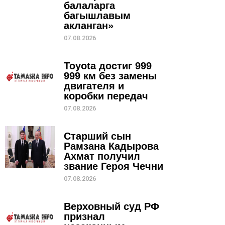
балаларга
багышлавым
акланган»
07.08.2026
Toyota достиг 999
999 км без замены
двигателя и
коробки передач
07.08.2026
Старший сын
Рамзана Кадырова
Ахмат получил
звание Героя Чечни
07.08.2026
Верховный суд РФ
признал