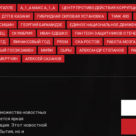
/ГАЛЛЕ
A_1_A МАКС A_1_A
ЦЕНТР ПРОТИВОДЕЙСТВИЯ КОРРУПЦ
ДТП В КАЗАНИ
ГИБРИДНАЯ СИЛОВАЯ УСТАНОВКА
TANK 400
АСИШИН
ГЕОРГИЙ БАРАМИДЗЕ
ЕДИНОЕ НАЦИОНАЛЬНОЕ ДВИЖЕ
ЕЦ
СКУМБРИЯ
ИВАН ЕДЕШКО
ПАНТЕОН ЗАЩИТНИКОВ ОТЕЧ
ГД
ФИНАНСОВЫЙ ГОД
PRSM
СКА-РОСТОВ
РАБОТА МОЗГА
ЫЙ ГОСЭКЗАМЕН
МИФИ
СЫРЫ
АЛЕКСАНДР СТЕПАНОВ
Р
 МКРТЧЯН
АЛЕКСЕЙ САЗАНОВ
 множества новостных
яется яркая
ация. Этот новостной
бытия, но и