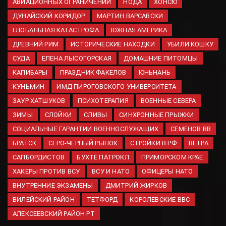
АВИАЦИОННЫХ ОГРАНИЧЕНИЙ
НОДА
ХОНСЮ
автобусом в Братске
ДУНАЙСКИЙ КОРИДОР
МАРТИН ВАРСАВСКИ
08.08.2026
ГЛОБАЛЬНАЯ КАТАСТРОФА
ЮЖНАЯ АМЕРИКА
МЧС спасло группу
ДРЕВНИЙ РИМ
ИСТОРИЧЕСКИЕ НАХОДКИ
УБИЛИ КОШКУ
сапбордистов в Приморском
крае при сильном ветре
СУДА
ЕЛЕНА ЛЫСОГОРСКАЯ
ДОМАШНИЕ ПИТОМЦЫ
08.08.2026
КАПИБАРЫ
ПРАЗДНИК ФАКЕЛОВ
ЮНЬНАНЬ
КУНЬМИН
ИМД ПИРОГОВСКОГО УНИВЕРСИТЕТА
В Нидерландах пожаловались
на нашествие агрессивных
ЗАУР ХАТШУКОВ
ПСИХОТЕРАПИЯ
ВОЕННЫЕ СЕВЕРА
крыс
ЗИМЫ
СЛОЙКИ
СЛИВЫ
СИНХРОННЫЕ ПРЫЖКИ
07.08.2026
СОЦИАЛЬНЫЕ ГАРАНТИИ ВОЕННОСЛУЖАЩИХ
СЕМЕНОВ ВВ
БРАТСК
СЕРО-ЧЕРНЫЙ РЫНОК
СТРОЙКИ В РФ
ВЕТРА
САПБОРДИСТОВ
БУХТЕ ПАТРОКЛ
ПРИМОРСКОМ КРАЕ
ХАКЕРЫ ПРОТИВ ВСУ
ВСУ И НАТО
ОФИЦЕРЫ НАТО
ВНУТРЕННИЕ ЭКЗАМЕНЫ
ДМИТРИЙ ЖИРКОВ
ВИЛЕЙСКИЙ РАЙОН
ТЕТФОРД
КОРОЛЕВСКИЕ ВВС
АЛЕКСЕЕВСКИЙ РАЙОН РТ