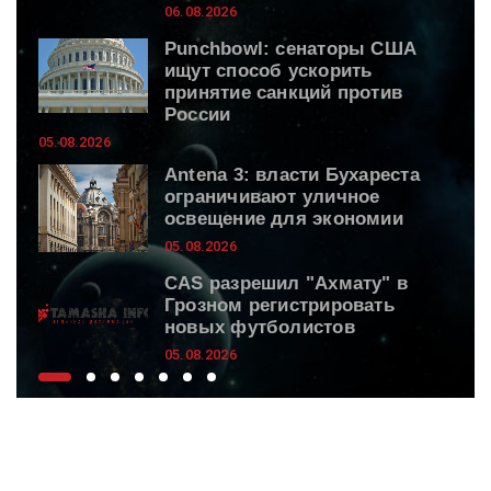
06.08.2026
Punchbowl: сенаторы США
ищут способ ускорить
принятие санкций против
России
05.08.2026
Antena 3: власти Бухареста
ограничивают уличное
освещение для экономии
05.08.2026
CAS разрешил "Ахмату" в
Грозном регистрировать
новых футболистов
05.08.2026
Актриса Поргина сообщила,
что находится в больнице из-
за падения на даче
05.08.2026