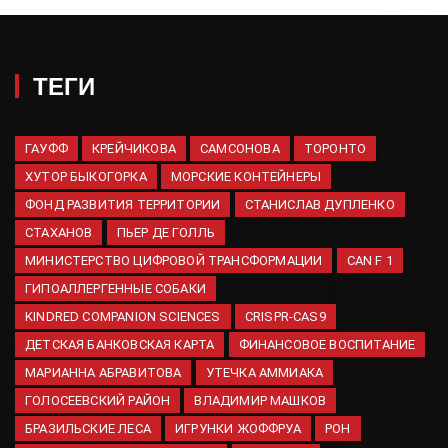
Сын легенды «Манчестер
Юнайтед» умер от синдрома
внезапной смерти взрослых
05.08.2026
ТЕГИ
Испанские депутаты призвали
отстранить Марокко от
проведения ЧМ по футболу
ГАУФФ
КРЕЙЧИКОВА
САМСОНОВА
ТОРОНТО
05.08.2026
ХУТОР БЫКОГОРКА
МОРСКИЕ КОНТЕЙНЕРЫ
ФОНД РАЗВИТИЯ ТЕРРИТОРИИ
Владимир Путин СВО
СТАНИСЛАВ ДУПЛЕНКО
зонасында группировкалар
СТАХАНОВ
ПЬЕР ДЕ ГОЛЛЬ
җитәкчеләрен алыштырган
МИНИСТЕРСТВО ЦИФРОВОЙ ТРАНСФОРМАЦИИ
CAN F 1
05.08.2026
ГИПОАЛЛЕРГЕННЫЕ СОБАКИ
Яна Лантратова: Молодежные
KINDRED COMPANION SCIENCES
CRISPR-CAS9
советы появятся во всех
регионах РФ
ДЕТСКАЯ БАНКОВСКАЯ КАРТА
ФИНАНСОВОЕ ВОСПИТАНИЕ
05.08.2026
МАРИАННА АБРАВИТОВА
УТЕЧКА АММИАКА
ГОЛОСЕЕВСКИЙ РАЙОН
ВЛАДИМИР МАШКОВ
Теперь это закон. Сроки
гаражной амнистии
БРАЗИЛЬСКИЕ ЛЕСА
ИГРУНКИ ЖОФФРУА
РОН
официально изменились