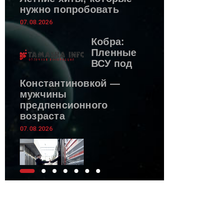
нужно попробовать
07.08.2026
Кобра:
Пленные
ВСУ под
Константиновкой —
мужчины
предпенсионного
возраста
07.08.2026
Транспортная полиция
сообщила о 10-летних
свердловчанах, которые