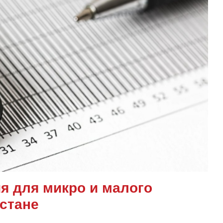
я для микро и малого
хстане