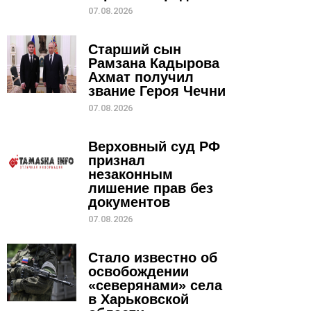
07.08.2026
Старший сын
Рамзана Кадырова
Ахмат получил
звание Героя Чечни
07.08.2026
Верховный суд РФ
признал
незаконным
лишение прав без
документов
07.08.2026
Стало известно об
освобождении
«северянами» села
в Харьковской