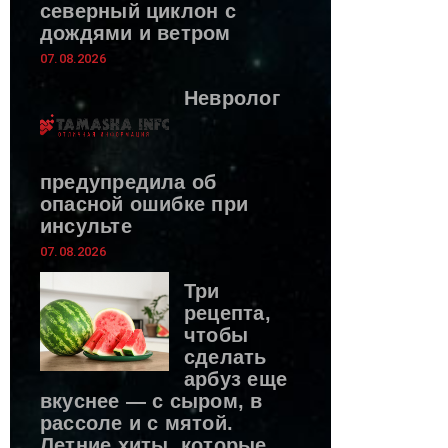
северный циклон с
дождями и ветром
07.08.2026
Невролог
предупредила об
опасной ошибке при
инсульте
07.08.2026
Три
рецепта,
чтобы
сделать
арбуз еще
вкуснее — с сыром, в
рассоле и с мятой.
Летние хиты, которые