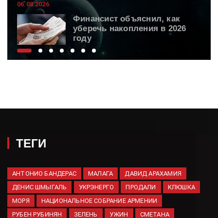
06.08.2026
Финансист объяснил, как
уберечь накопления в 2026
году
06.08.2026
ВС России поразили
логистическую
инфраструктуру ВСУ
06.08.2026
Spectator: Исчерпание ракет
Patriot грозит поражением
Киева
ТЕГИ
06.08.2026
Hyundai зарегистрировал
шесть новых товарных знаков
АНТОНИО БАНДЕРАС
МАЛАГА
ДАВИД АРАХАМИЯ
в России
ДЕНИС ШМЫГАЛЬ
УКРЭНЕРГО
ПРОДАЛИ
КЛЮШКА
06.08.2026
МОРЯ
НАЦИОНАЛЬНОЕ СОБРАНИЕ АРМЕНИИ
Минобороны вновь сообщило
РУБЕН РУБИНЯН
ЗЕЛЕНЬ
УЖИН
СМЕТАНА