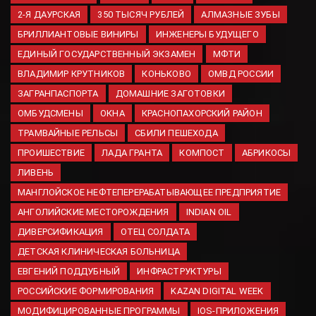
об ударах по украинской
2-Я ДАУРСКАЯ
350 ТЫСЯЧ РУБЛЕЙ
АЛМАЗНЫЕ ЗУБЫ
логистике
БРИЛЛИАНТОВЫЕ ВИНИРЫ
ИНЖЕНЕРЫ БУДУЩЕГО
06.08.2026
ЕДИНЫЙ ГОСУДАРСТВЕННЫЙ ЭКЗАМЕН
МФТИ
Ученые ДГТУ создали
средство для лечения травм
ВЛАДИМИР КРУТНИКОВ
КОНЬКОВО
ОМВД РОССИИ
мозга из медуз Азовского
ЗАГРАНПАСПОРТА
ДОМАШНИЕ ЗАГОТОВКИ
моря
ОМБУДСМЕНЫ
ОКНА
КРАСНОПАХОРСКИЙ РАЙОН
06.08.2026
ТРАМВАЙНЫЕ РЕЛЬСЫ
СБИЛИ ПЕШЕХОДА
ЛНР планирует завершить
ПРОИШЕСТВИЕ
ЛАДА ГРАНТА
КОМПОСТ
АБРИКОСЫ
строительство водозабора к
2026 году
ЛИВЕНЬ
06.08.2026
МАНГЛОЙСКОЕ НЕФТЕПЕРЕРАБАТЫВАЮЩЕЕ ПРЕДПРИЯТИЕ
АНГОЛИЙСКИЕ МЕСТОРОЖДЕНИЯ
INDIAN OIL
ДИВЕРСИФИКАЦИЯ
ОТЕЦ СОЛДАТА
ДЕТСКАЯ КЛИНИЧЕСКАЯ БОЛЬНИЦА
ЕВГЕНИЙ ПОДДУБНЫЙ
ИНФРАСТРУКТУРЫ
РОССИЙСКИЕ ФОРМИРОВАНИЯ
KAZAN DIGITAL WEEK
МОДИФИЦИРОВАННЫЕ ПРОГРАММЫ
IOS-ПРИЛОЖЕНИЯ