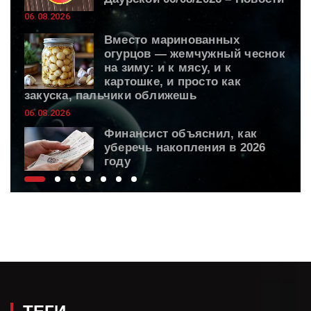
06.08.2026
Вместо маринованных
огурцов — жемчужный чеснок
на зиму: и к мясу, и к
картошке, и просто как
закуска, пальчики оближешь
06.08.2026
Финансист объяснил, как
уберечь накопления в 2026
году
06.08.2026
ВС России поразили
логистическую
инфраструктуру ВСУ
06.08.2026
Spectator: Исчерпание ракет
Patriot грозит поражением
Киева