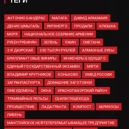
ТЕГИ
06.08.2026
Hyundai зарегистрировал
шесть новых товарных знаков
АНТОНИО БАНДЕРАС
МАЛАГА
ДАВИД АРАХАМИЯ
в России
ДЕНИС ШМЫГАЛЬ
УКРЭНЕРГО
ПРОДАЛИ
КЛЮШКА
06.08.2026
МОРЯ
НАЦИОНАЛЬНОЕ СОБРАНИЕ АРМЕНИИ
Минобороны вновь сообщило
РУБЕН РУБИНЯН
ЗЕЛЕНЬ
УЖИН
СМЕТАНА
об ударах по украинской
2-Я ДАУРСКАЯ
350 ТЫСЯЧ РУБЛЕЙ
АЛМАЗНЫЕ ЗУБЫ
логистике
БРИЛЛИАНТОВЫЕ ВИНИРЫ
ИНЖЕНЕРЫ БУДУЩЕГО
06.08.2026
ЕДИНЫЙ ГОСУДАРСТВЕННЫЙ ЭКЗАМЕН
МФТИ
Ученые ДГТУ создали
средство для лечения травм
ВЛАДИМИР КРУТНИКОВ
КОНЬКОВО
ОМВД РОССИИ
мозга из медуз Азовского
ЗАГРАНПАСПОРТА
ДОМАШНИЕ ЗАГОТОВКИ
моря
ОМБУДСМЕНЫ
ОКНА
КРАСНОПАХОРСКИЙ РАЙОН
06.08.2026
ТРАМВАЙНЫЕ РЕЛЬСЫ
СБИЛИ ПЕШЕХОДА
ЛНР планирует завершить
ПРОИШЕСТВИЕ
ЛАДА ГРАНТА
КОМПОСТ
АБРИКОСЫ
строительство водозабора к
2026 году
ЛИВЕНЬ
06.08.2026
МАНГЛОЙСКОЕ НЕФТЕПЕРЕРАБАТЫВАЮЩЕЕ ПРЕДПРИЯТИЕ