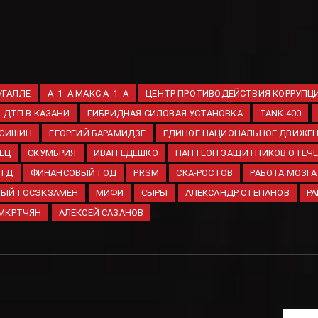
/ГАЛЛЕ
A_1_A МАКС A_1_A
ЦЕНТР ПРОТИВОДЕЙСТВИЯ КОРРУПЦ
ДТП В КАЗАНИ
ГИБРИДНАЯ СИЛОВАЯ УСТАНОВКА
TANK 400
АСИШИН
ГЕОРГИЙ БАРАМИДЗЕ
ЕДИНОЕ НАЦИОНАЛЬНОЕ ДВИЖЕ
ЕЦ
СКУМБРИЯ
ИВАН ЕДЕШКО
ПАНТЕОН ЗАЩИТНИКОВ ОТЕЧ
ГД
ФИНАНСОВЫЙ ГОД
PRSM
СКА-РОСТОВ
РАБОТА МОЗГА
ЫЙ ГОСЭКЗАМЕН
МИФИ
СЫРЫ
АЛЕКСАНДР СТЕПАНОВ
Р
 МКРТЧЯН
АЛЕКСЕЙ САЗАНОВ