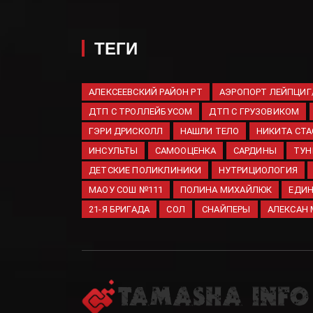
ТЕГИ
АЛЕКСЕЕВСКИЙ РАЙОН РТ
АЭРОПОРТ ЛЕЙПЦИГ
ДТП С ТРОЛЛЕЙБУСОМ
ДТП С ГРУЗОВИКОМ
ГЭРИ ДРИСКОЛЛ
НАШЛИ ТЕЛО
НИКИТА СТ
ИНСУЛЬТЫ
САМООЦЕНКА
САРДИНЫ
ТУН
ДЕТСКИЕ ПОЛИКЛИНИКИ
НУТРИЦИОЛОГИЯ
МАОУ СОШ №111
ПОЛИНА МИХАЙЛЮК
ЕДИН
21-Я БРИГАДА
СОЛ
СНАЙПЕРЫ
АЛЕКСАН