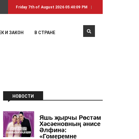
Friday 7th of August 2026 05:40:09 PM
К И ЗАКОН
В СТРАНЕ
НОВОСТИ
Яшь җырчы Рөстәм
Хәсәеновның әнисе
Әлфинә:
«Гомеремне