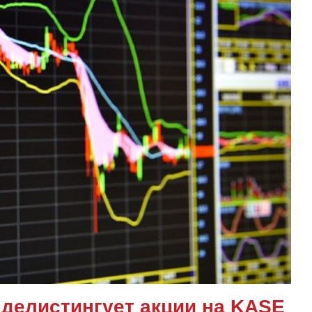
делистингует акции на KASE