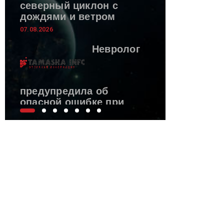
северный циклон с
дождями и ветром
07.08.2026
Невролог
предупредила об
опасной ошибке при
инсульте
07.08.2026
Три
рецепта,
чтобы
сделать
арбуз еще
вкуснее — с сыром, в
рассоле и с мятой.
Летние хиты, которые