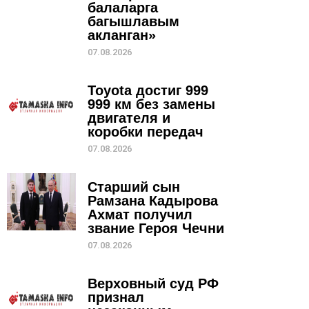
балаларга
багышлавым
акланган»
07.08.2026
Toyota достиг 999
999 км без замены
двигателя и
коробки передач
07.08.2026
Старший сын
Рамзана Кадырова
Ахмат получил
звание Героя Чечни
07.08.2026
Верховный суд РФ
признал