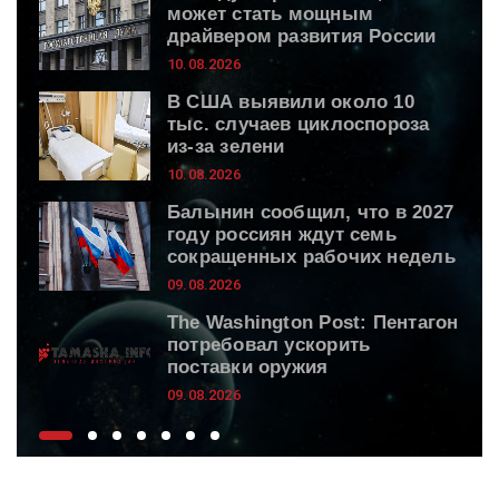
может стать мощным
драйвером развития России
10.08.2026
В США выявили около 10
тыс. случаев циклоспороза
из-за зелени
10.08.2026
Балынин сообщил, что в 2027
году россиян ждут семь
сокращенных рабочих недель
09.08.2026
The Washington Post: Пентагон
потребовал ускорить
поставки оружия
09.08.2026
Daily Mail: Брата Кристофера
Нолана обвиняли в заказном
убийстве