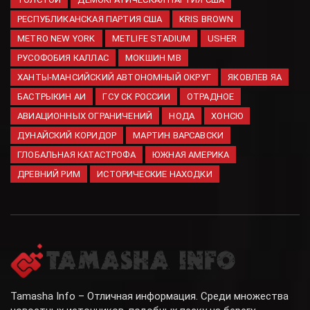
Зеленский заявил о
договоренности с США по
РЕСПУБЛИКАНСКАЯ ПАРТИЯ США
KRIS BROWN
поставкам ракет для ПВО
METRO NEW YORK
METLIFE STADIUM
USHER
08.08.2026
РУСОФОБИЯ КАЛЛАС
МОКШИН МВ
ХАНТЫ-МАНСИЙСКИЙ АВТОНОМНЫЙ ОКРУГ
ЯКОВЛЕВ ЯА
БАСТРЫКИН АИ
ГСУ СК РОССИИ
ОТРАДНОЕ
АВИАЦИОННЫХ ОГРАНИЧЕНИЙ
НОДА
ХОНСЮ
ДУНАЙСКИЙ КОРИДОР
МАРТИН ВАРСАВСКИ
ГЛОБАЛЬНАЯ КАТАСТРОФА
ЮЖНАЯ АМЕРИКА
ДРЕВНИЙ РИМ
ИСТОРИЧЕСКИЕ НАХОДКИ
Tamasha Info – Отличная информация. Среди множества