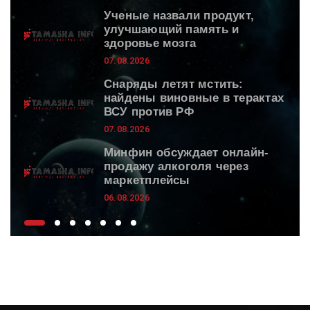
Ученые назвали продукт,
улучшающий память и
здоровье мозга
07.08.2026
Снаряды летят мстить:
найдены виновные в терактах
ВСУ против РФ
07.08.2026
Минфин обсуждает онлайн-
продажу алкоголя через
маркетплейсы
06.08.2026
Губернатор Самарской
области обсудил с депутатом
Госдумы развитие региона и
новые приоритеты
06.08.2026
Путин присвоил 76-й дивизии