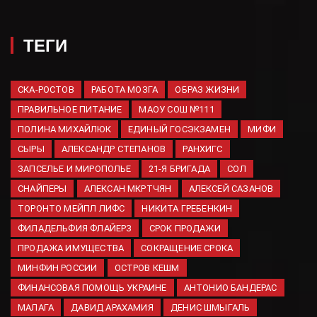
ПВО наименование
«гвардейская»
06.08.2026
ТЕГИ
В Казани на три дня
перекроют участок улицы 2-й
Даурской 06/08/2026 – Новости
СКА-РОСТОВ
РАБОТА МОЗГА
ОБРАЗ ЖИЗНИ
06.08.2026
ПРАВИЛЬНОЕ ПИТАНИЕ
МАОУ СОШ №111
ПОЛИНА МИХАЙЛЮК
Вместо маринованных
ЕДИНЫЙ ГОСЭКЗАМЕН
МИФИ
огурцов — жемчужный чеснок
СЫРЫ
АЛЕКСАНДР СТЕПАНОВ
РАНХИГС
на зиму: и к мясу, и к
ЗАПСЕЛЬЕ И МИРОПОЛЬЕ
21-Я БРИГАДА
СОЛ
картошке, и просто как
закуска, пальчики оближешь
СНАЙПЕРЫ
АЛЕКСАН МКРТЧЯН
АЛЕКСЕЙ САЗАНОВ
06.08.2026
ТОРОНТО МЕЙПЛ ЛИФС
НИКИТА ГРЕБЕНКИН
Финансист объяснил, как
ФИЛАДЕЛЬФИЯ ФЛАЙЕРЗ
СРОК ПРОДАЖИ
уберечь накопления в 2026
ПРОДАЖА ИМУЩЕСТВА
СОКРАЩЕНИЕ СРОКА
году
МИНФИН РОССИИ
ОСТРОВ КЕШМ
06.08.2026
ФИНАНСОВАЯ ПОМОЩЬ УКРАИНЕ
АНТОНИО БАНДЕРАС
ВС России поразили
МАЛАГА
ДАВИД АРАХАМИЯ
ДЕНИС ШМЫГАЛЬ
логистическую