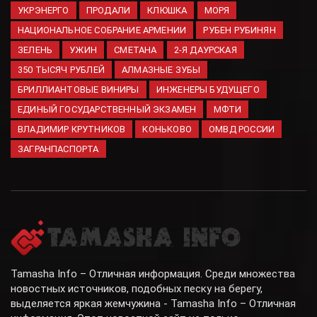
инфраструктуру ВСУ
УКРЭНЕРГО
ПРОДАЛИ
КЛЮШКА
МОРЯ
06.08.2026
НАЦИОНАЛЬНОЕ СОБРАНИЕ АРМЕНИИ
РУБЕН РУБИНЯН
ЗЕЛЕНЬ
УЖИН
СМЕТАНА
2-Я ДАУРСКАЯ
350 ТЫСЯЧ РУБЛЕЙ
АЛМАЗНЫЕ ЗУБЫ
БРИЛЛИАНТОВЫЕ ВИНИРЫ
ИНЖЕНЕРЫ БУДУЩЕГО
ЕДИНЫЙ ГОСУДАРСТВЕННЫЙ ЭКЗАМЕН
МФТИ
ВЛАДИМИР КРУТНИКОВ
КОНЬКОВО
ОМВД РОССИИ
ЗАГРАНПАСПОРТА
Tamasha Info – Отличная информация. Среди множества
новостных источников, подобных песку на берегу,
выделяется яркая жемчужина - Tamasha Info – Отличная