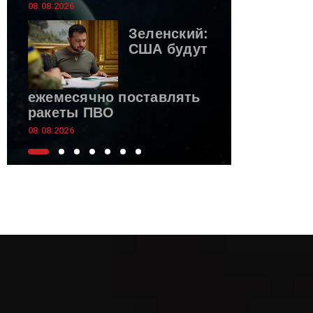
08.08.2026
Зеленский:
США будут
ежемесячно поставлять
ракеты ПВО
08.08.2026
Новая
массовая
атака на
Севастополь: сбили 35
БПЛА, повреждены 22
дома
08.08.2026