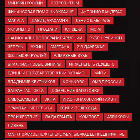
МИНФИН РОССИИ
ОСТРОВ КЕШМ
06.08.2026
ФИНАНСОВАЯ ПОМОЩЬ УКРАИНЕ
АНТОНИО БАНДЕРАС
Минобороны вновь сообщило
МАЛАГА
ДАВИД АРАХАМИЯ
ДЕНИС ШМЫГАЛЬ
об ударах по украинской
логистике
УКРЭНЕРГО
ПРОДАЛИ
КЛЮШКА
МОРЯ
06.08.2026
НАЦИОНАЛЬНОЕ СОБРАНИЕ АРМЕНИИ
РУБЕН РУБИНЯН
ЗЕЛЕНЬ
УЖИН
СМЕТАНА
2-Я ДАУРСКАЯ
Ученые ДГТУ создали
средство для лечения травм
350 ТЫСЯЧ РУБЛЕЙ
АЛМАЗНЫЕ ЗУБЫ
мозга из медуз Азовского
БРИЛЛИАНТОВЫЕ ВИНИРЫ
ИНЖЕНЕРЫ БУДУЩЕГО
моря
ЕДИНЫЙ ГОСУДАРСТВЕННЫЙ ЭКЗАМЕН
МФТИ
06.08.2026
ВЛАДИМИР КРУТНИКОВ
КОНЬКОВО
ОМВД РОССИИ
ЗАГРАНПАСПОРТА
ДОМАШНИЕ ЗАГОТОВКИ
ОМБУДСМЕНЫ
ОКНА
КРАСНОПАХОРСКИЙ РАЙОН
ТРАМВАЙНЫЕ РЕЛЬСЫ
СБИЛИ ПЕШЕХОДА
ПРОИШЕСТВИЕ
ЛАДА ГРАНТА
КОМПОСТ
АБРИКОСЫ
ЛИВЕНЬ
МАНГЛОЙСКОЕ НЕФТЕПЕРЕРАБАТЫВАЮЩЕЕ ПРЕДПРИЯТИЕ