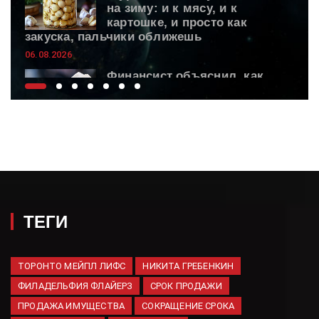
на зиму: и к мясу, и к
картошке, и просто как
закуска, пальчики оближешь
06.08.2026
Финансист объяснил, как
уберечь накопления в 2026
году
06.08.2026
ВС России поразили
логистическую
инфраструктуру ВСУ
06.08.2026
Spectator: Исчерпание ракет
ТЕГИ
Patriot грозит поражением
Киева
06.08.2026
ТОРОНТО МЕЙПЛ ЛИФС
НИКИТА ГРЕБЕНКИН
ФИЛАДЕЛЬФИЯ ФЛАЙЕРЗ
Hyundai зарегистрировал
СРОК ПРОДАЖИ
шесть новых товарных знаков
ПРОДАЖА ИМУЩЕСТВА
СОКРАЩЕНИЕ СРОКА
в России