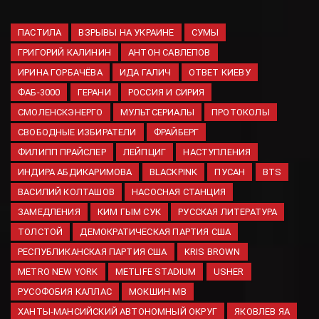
заменить водительские права
в Татарстане в 2026 году
ПАСТИЛА
ВЗРЫВЫ НА УКРАИНЕ
СУМЫ
09.08.2026
ГРИГОРИЙ КАЛИНИН
АНТОН САВЛЕПОВ
«Все или ничего»: нотариус
ИРИНА ГОРБАЧЁВА
ИДА ГАЛИЧ
ОТВЕТ КИЕВУ
раскрыл главные риски
вступления в наследство
ФАБ-3000
ГЕРАНИ
РОССИЯ И СИРИЯ
09.08.2026
СМОЛЕНСКЭНЕРГО
МУЛЬТСЕРИАЛЫ
ПРОТОКОЛЫ
Ставки краткосрочных
СВОБОДНЫЕ ИЗБИРАТЕЛИ
ФРАЙБЕРГ
вкладов в 20 крупных банках
ФИЛИПП ПРАЙСЛЕР
ЛЕЙПЦИГ
НАСТУПЛЕНИЯ
РФ достигли максимума с
ИНДИРА АБДИКАРИМОВА
BLACKPINK
ПУСАН
BTS
марта
ВАСИЛИЙ КОЛТАШОВ
НАСОСНАЯ СТАНЦИЯ
08.08.2026
ЗАМЕДЛЕНИЯ
КИМ ГЫМ СУК
РУССКАЯ ЛИТЕРАТУРА
Зеленский заявил о
договоренности с США по
ТОЛСТОЙ
ДЕМОКРАТИЧЕСКАЯ ПАРТИЯ США
поставкам ракет для ПВО
РЕСПУБЛИКАНСКАЯ ПАРТИЯ США
KRIS BROWN
08.08.2026
METRO NEW YORK
METLIFE STADIUM
USHER
РУСОФОБИЯ КАЛЛАС
МОКШИН МВ
ХАНТЫ-МАНСИЙСКИЙ АВТОНОМНЫЙ ОКРУГ
ЯКОВЛЕВ ЯА