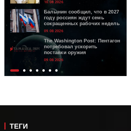
10.08.2026
Балынин сообщил, что в 2027
году россиян ждут семь
сокращенных рабочих недель
09.08.2026
The Washington Post: Пентагон
потребовал ускорить
поставки оружия
09.08.2026
Daily Mail: Брата Кристофера
Нолана обвиняли в заказном
убийстве
09.08.2026
Ягоды с грядки до холодов:
три сорта ремонтантной
клубники для дачного сезона
09.08.2026
ТЕГИ
Стало известно, кто обязан