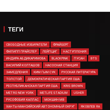
08.08.2026
Новая массовая атака на
Севастополь: сбили 35 БПЛА,
повреждены 22 дома
08.08.2026
ТЕГИ
Товарооборот Татарстана и
Индии в 2026 году вырос в
два раза
СВОБОДНЫЕ ИЗБИРАТЕЛИ
ФРАЙБЕРГ
08.08.2026
ФИЛИПП ПРАЙСЛЕР
ЛЕЙПЦИГ
НАСТУПЛЕНИЯ
ИНДИРА АБДИКАРИМОВА
Председатель Госдумы
BLACKPINK
ПУСАН
BTS
Володин рассказал о законах,
ВАСИЛИЙ КОЛТАШОВ
НАСОСНАЯ СТАНЦИЯ
вступивших в силу в августе
ЗАМЕДЛЕНИЯ
КИМ ГЫМ СУК
РУССКАЯ ЛИТЕРАТУРА
08.08.2026
ТОЛСТОЙ
ДЕМОКРАТИЧЕСКАЯ ПАРТИЯ США
СК России возбудил
РЕСПУБЛИКАНСКАЯ ПАРТИЯ США
KRIS BROWN
уголовное дело после ДТП с
автобусом в Братске
METRO NEW YORK
METLIFE STADIUM
USHER
08.08.2026
РУСОФОБИЯ КАЛЛАС
МОКШИН МВ
ХАНТЫ-МАНСИЙСКИЙ АВТОНОМНЫЙ ОКРУГ
ЯКОВЛЕВ ЯА
МЧС спасло группу