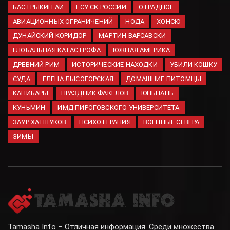
сапбордистов в Приморском
БАСТРЫКИН АИ
ГСУ СК РОССИИ
ОТРАДНОЕ
крае при сильном ветре
АВИАЦИОННЫХ ОГРАНИЧЕНИЙ
НОДА
ХОНСЮ
08.08.2026
ДУНАЙСКИЙ КОРИДОР
МАРТИН ВАРСАВСКИ
ГЛОБАЛЬНАЯ КАТАСТРОФА
ЮЖНАЯ АМЕРИКА
ДРЕВНИЙ РИМ
ИСТОРИЧЕСКИЕ НАХОДКИ
УБИЛИ КОШКУ
СУДА
ЕЛЕНА ЛЫСОГОРСКАЯ
ДОМАШНИЕ ПИТОМЦЫ
КАПИБАРЫ
ПРАЗДНИК ФАКЕЛОВ
ЮНЬНАНЬ
КУНЬМИН
ИМД ПИРОГОВСКОГО УНИВЕРСИТЕТА
ЗАУР ХАТШУКОВ
ПСИХОТЕРАПИЯ
ВОЕННЫЕ СЕВЕРА
ЗИМЫ
Tamasha Info – Отличная информация. Среди множества