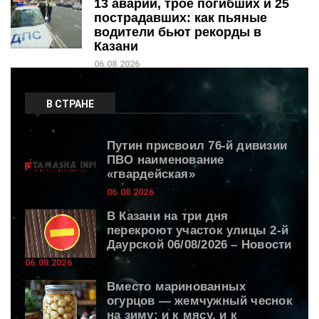
13 аварий, трое погибших и 25
пострадавших: как пьяные
водители бьют рекорды в
Казани
06.08.2026
В СТРАНЕ
Путин присвоил 76-й дивизии
ПВО наименование
«гвардейская»
06.08.2026
В Казани на три дня
перекроют участок улицы 2-й
Даурской 06/08/2026 – Новости
06.08.2026
Вместо маринованных
огурцов — жемчужный чеснок
на зиму: и к мясу, и к