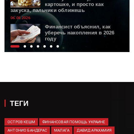
картошке, и просто как
закуска, пальчики оближешь
06.08.2026
Финансист объяснил, как
уберечь накопления в 2026
году
06.08.2026
ВС России поразили
логистическую
инфраструктуру ВСУ
06.08.2026
Spectator: Исчерпание ракет
Patriot грозит поражением
Киева
ТЕГИ
06.08.2026
Hyundai зарегистрировал
шесть новых товарных знаков
ОСТРОВ КЕШМ
ФИНАНСОВАЯ ПОМОЩЬ УКРАИНЕ
в России
АНТОНИО БАНДЕРАС
МАЛАГА
ДАВИД АРАХАМИЯ