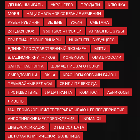
06.08.2026
ДЕНИС ШМЫГАЛЬ
УКРЭНЕРГО
ПРОДАЛИ
КЛЮШКА
Минобороны вновь сообщило
МОРЯ
НАЦИОНАЛЬНОЕ СОБРАНИЕ АРМЕНИИ
об ударах по украинской
РУБЕН РУБИНЯН
ЗЕЛЕНЬ
УЖИН
СМЕТАНА
логистике
2-Я ДАУРСКАЯ
350 ТЫСЯЧ РУБЛЕЙ
АЛМАЗНЫЕ ЗУБЫ
06.08.2026
БРИЛЛИАНТОВЫЕ ВИНИРЫ
ИНЖЕНЕРЫ БУДУЩЕГО
Ученые ДГТУ создали
средство для лечения травм
ЕДИНЫЙ ГОСУДАРСТВЕННЫЙ ЭКЗАМЕН
МФТИ
мозга из медуз Азовского
ВЛАДИМИР КРУТНИКОВ
КОНЬКОВО
ОМВД РОССИИ
моря
ЗАГРАНПАСПОРТА
ДОМАШНИЕ ЗАГОТОВКИ
06.08.2026
ОМБУДСМЕНЫ
ОКНА
КРАСНОПАХОРСКИЙ РАЙОН
ЛНР планирует завершить
ТРАМВАЙНЫЕ РЕЛЬСЫ
СБИЛИ ПЕШЕХОДА
строительство водозабора к
2026 году
ПРОИШЕСТВИЕ
ЛАДА ГРАНТА
КОМПОСТ
АБРИКОСЫ
06.08.2026
ЛИВЕНЬ
МАНГЛОЙСКОЕ НЕФТЕПЕРЕРАБАТЫВАЮЩЕЕ ПРЕДПРИЯТИЕ
АНГОЛИЙСКИЕ МЕСТОРОЖДЕНИЯ
INDIAN OIL
ДИВЕРСИФИКАЦИЯ
ОТЕЦ СОЛДАТА
ДЕТСКАЯ КЛИНИЧЕСКАЯ БОЛЬНИЦА