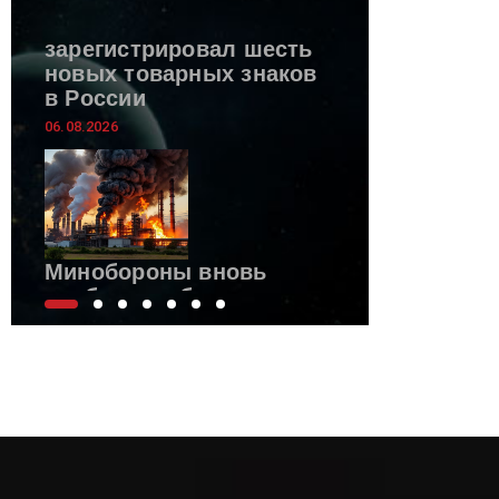
зарегистрировал шесть
новых товарных знаков
в России
06.08.2026
Минобороны вновь
сообщило об ударах по
украинской логистике
06.08.2026
Ученые
ДГТУ
создали
средство
для