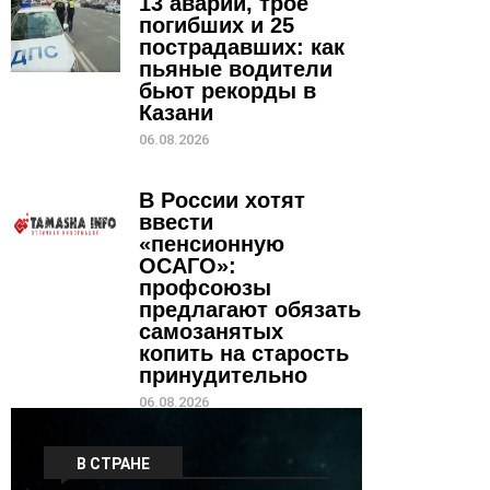
13 аварий, трое
погибших и 25
пострадавших: как
пьяные водители
бьют рекорды в
Казани
06.08.2026
В России хотят
ввести
«пенсионную
ОСАГО»:
профсоюзы
предлагают обязать
самозанятых
копить на старость
принудительно
06.08.2026
В СТРАНЕ