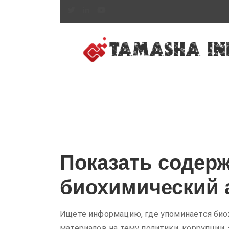
Показать содерж
биохимический 
Ищете информацию, где упоминается биох
материалов на тему политики, коррупции,