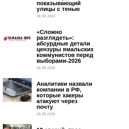
показывающий
улицы с тенью
06.08.2026
«Сложно
разглядеть»:
абсурдные детали
цензуры ямальских
коммунистов перед
выборами-2026
06.08.2026
Аналитики назвали
компании в РФ,
которые хакеры
атакуют через
почту
06.08.2026