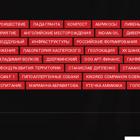
РОИШЕСТВИЕ
ЛАДА ГРАНТА
КОМПОСТ
АБРИКОСЫ
ЛИВЕН
ПРИЯТИЕ
АНГОЛИЙСКИЕ МЕСТОРОЖДЕНИЯ
INDIAN OIL
ДИВЕР
 ПОДДУБНЫЙ
ИНФРАСТРУКТУРЫ
РОССИЙСКИЕ ФОРМИРОВАНИЯ
ОЖЕНИЯ
ЛАБОРАТОРИЯ КАСПЕРСКОГО
ГЕОЛОКАЦИЯ
ХК ШАН
ВЛАДИМИР ВОЛКОВ
ДЗЕРЖИНСКИЙ
ООО АРТ-ФИНАНС
ГАУФ
ФОНД РАЗВИТИЯ ТЕРРИТОРИИ
СТАНИСЛАВ ДУПЛЕНКО
СТАХАН
CAN F 1
ГИПОАЛЛЕРГЕННЫЕ СОБАКИ
KINDRED COMPANION SCIE
ОСПИТАНИЕ
МАРИАННА АБРАВИТОВА
УТЕЧКА АММИАКА
ГОЛ