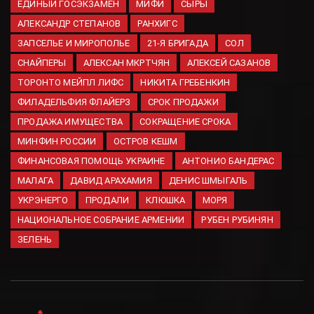
ЕДИНЫЙ ГОСЭКЗАМЕН
МИФИ
СЫРЫ
маркетплейсы
АЛЕКСАНДР СТЕПАНОВ
РАНХИГС
06.08.2026
ЗАПСЕЛЬЕ И МИРОПОЛЬЕ
21-Я БРИГАДА
СОЛ
СНАЙПЕРЫ
АЛЕКСАН МКРТЧЯН
АЛЕКСЕЙ САЗАНОВ
ТОРОНТО МЕЙПЛ ЛИФС
НИКИТА ГРЕБЕНКИН
ФИЛАДЕЛЬФИЯ ФЛАЙЕРЗ
СРОК ПРОДАЖИ
ПРОДАЖА ИМУЩЕСТВА
СОКРАЩЕНИЕ СРОКА
МИНФИН РОССИИ
ОСТРОВ КЕШМ
ФИНАНСОВАЯ ПОМОЩЬ УКРАИНЕ
АНТОНИО БАНДЕРАС
МАЛАГА
ДАВИД АРАХАМИЯ
ДЕНИС ШМЫГАЛЬ
УКРЭНЕРГО
ПРОДАЛИ
КЛЮШКА
МОРЯ
НАЦИОНАЛЬНОЕ СОБРАНИЕ АРМЕНИИ
РУБЕН РУБИНЯН
ЗЕЛЕНЬ