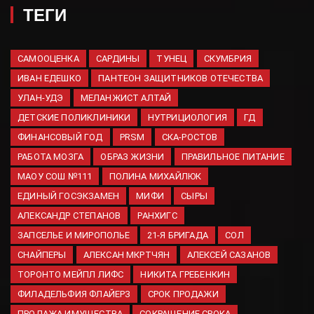
ТЕГИ
07.08.2026
Ученые назвали продукт,
улучшающий память и
САМООЦЕНКА
САРДИНЫ
ТУНЕЦ
СКУМБРИЯ
здоровье мозга
ИВАН ЕДЕШКО
ПАНТЕОН ЗАЩИТНИКОВ ОТЕЧЕСТВА
07.08.2026
УЛАН-УДЭ
МЕЛАНЖИСТ АЛТАЙ
Снаряды летят мстить:
ДЕТСКИЕ ПОЛИКЛИНИКИ
НУТРИЦИОЛОГИЯ
ГД
найдены виновные в терактах
ФИНАНСОВЫЙ ГОД
ВСУ против РФ
PRSM
СКА-РОСТОВ
07.08.2026
РАБОТА МОЗГА
ОБРАЗ ЖИЗНИ
ПРАВИЛЬНОЕ ПИТАНИЕ
МАОУ СОШ №111
ПОЛИНА МИХАЙЛЮК
Минфин обсуждает онлайн-
продажу алкоголя через
ЕДИНЫЙ ГОСЭКЗАМЕН
МИФИ
СЫРЫ
маркетплейсы
АЛЕКСАНДР СТЕПАНОВ
РАНХИГС
06.08.2026
ЗАПСЕЛЬЕ И МИРОПОЛЬЕ
21-Я БРИГАДА
СОЛ
Губернатор Самарской
СНАЙПЕРЫ
АЛЕКСАН МКРТЧЯН
АЛЕКСЕЙ САЗАНОВ
области обсудил с депутатом
ТОРОНТО МЕЙПЛ ЛИФС
НИКИТА ГРЕБЕНКИН
Госдумы развитие региона и
новые приоритеты
ФИЛАДЕЛЬФИЯ ФЛАЙЕРЗ
СРОК ПРОДАЖИ
06.08.2026
ПРОДАЖА ИМУЩЕСТВА
СОКРАЩЕНИЕ СРОКА