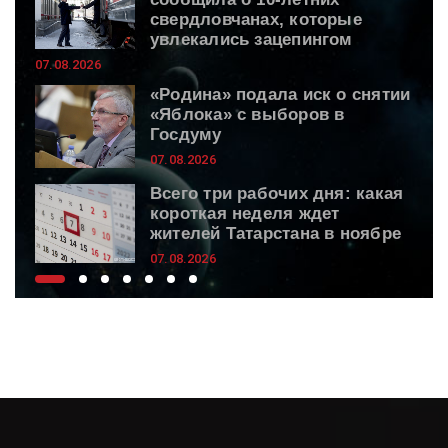
свердловчанах, которые
увлекались зацепингом
07.08.2026
«Родина» подала иск о снятии
«Яблока» с выборов в
Госдуму
07.08.2026
Всего три рабочих дня: какая
короткая неделя ждет
жителей Татарстана в ноябре
07.08.2026
Творог, сметана и горсть
изюма — запекаю «Косички» к
чаю: мягче ватрушек и слаще
пирожков
07.08.2026
Антон Заболотный перешел в
"СКА-Ростов" после
дисквалификации