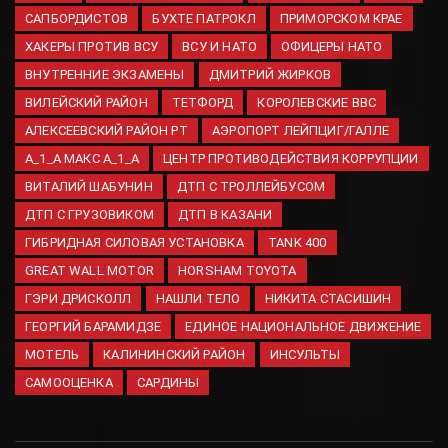
опасной ошибке при инсульте
САПБОРДИСТОВ
БУХТЕ ПАТРОКЛ
ПРИМОРСКОМ КРАЕ
07.08.2026
ХАКЕРЫ ПРОТИВ ВСУ
ВСУ И НАТО
ОФИЦЕРЫ НАТО
ВНУТРЕННИЕ ЭКЗАМЕНЫ
ДМИТРИЙ ЖИРКОВ
Три рецепта, чтобы сделать
ВИЛЕЙСКИЙ РАЙОН
ТЕТФОРД
КОРОЛЕВСКИЕ ВВС
арбуз еще вкуснее — с
АЛЕКСЕЕВСКИЙ РАЙОН РТ
АЭРОПОРТ ЛЕЙПЦИГ/ГАЛЛЕ
сыром, в рассоле и с мятой.
Летние хиты, которые нужно
A_1_A МАКС A_1_A
ЦЕНТР ПРОТИВОДЕЙСТВИЯ КОРРУПЦИИ
попробовать
ВИТАЛИЙ ШАБУНИН
ДТП С ТРОЛЛЕЙБУСОМ
07.08.2026
ДТП С ГРУЗОВИКОМ
ДТП В КАЗАНИ
ГИБРИДНАЯ СИЛОВАЯ УСТАНОВКА
TANK 400
GREAT WALL MOTOR
HORSHAM TOYOTA
ГЭРИ ДРИСКОЛЛ
НАШЛИ ТЕЛО
НИКИТА СТАСИШИН
ГЕОРГИЙ БАРАМИДЗЕ
ЕДИНОЕ НАЦИОНАЛЬНОЕ ДВИЖЕНИЕ
МОТЕЛЬ
КАЛИНИНСКИЙ РАЙОН
ИНСУЛЬТЫ
САМООЦЕНКА
САРДИНЫ