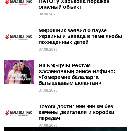
НАТО: у Харькова поражен
опасный объект
08.08.2026
Мирошник заявил о паузе
Украины и Запада в теме якобы
похищенных детей
07.08.2026
Яшь җырчы Рөстәм
Хәсәеновның әнисе Әлфинә:
«Гомеремне балаларга
багышлавым акланган»
07.08.2026
Toyota достиг 999 999 км без
замены двигателя и коробки
передач
07.08.2026