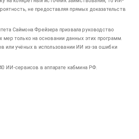
лку на конкретный источник заимствования, то ИИ-
оятность, не предоставляя прямых доказательств
итета Саймона Фрейзера призвала руководство
х мер только на основании данных этих программ.
ов или учёных в использовании ИИ из-за ошибки
40 ИИ-сервисов в аппарате кабмина РФ.