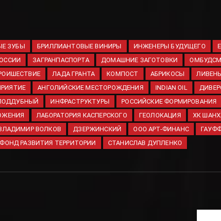
Е ЗУБЫ
БРИЛЛИАНТОВЫЕ ВИНИРЫ
ИНЖЕНЕРЫ БУДУЩЕГО
ОССИИ
ЗАГРАНПАСПОРТА
ДОМАШНИЕ ЗАГОТОВКИ
ОМБУДС
РОИШЕСТВИЕ
ЛАДА ГРАНТА
КОМПОСТ
АБРИКОСЫ
ЛИВЕН
ПРИЯТИЕ
АНГОЛИЙСКИЕ МЕСТОРОЖДЕНИЯ
INDIAN OIL
ДИВЕР
 ПОДДУБНЫЙ
ИНФРАСТРУКТУРЫ
РОССИЙСКИЕ ФОРМИРОВАНИЯ
ОЖЕНИЯ
ЛАБОРАТОРИЯ КАСПЕРСКОГО
ГЕОЛОКАЦИЯ
ХК ШАН
ВЛАДИМИР ВОЛКОВ
ДЗЕРЖИНСКИЙ
ООО АРТ-ФИНАНС
ГАУФ
ФОНД РАЗВИТИЯ ТЕРРИТОРИИ
СТАНИСЛАВ ДУПЛЕНКО