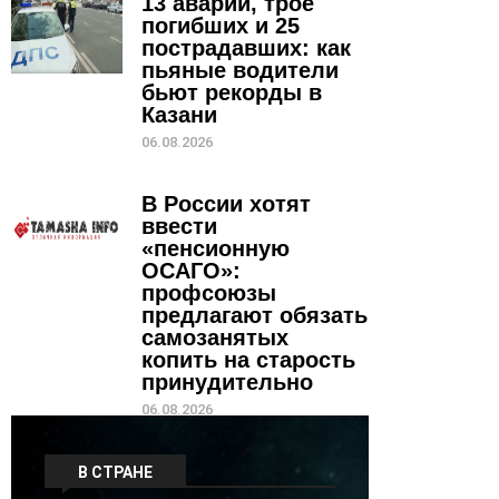
13 аварий, трое
погибших и 25
пострадавших: как
пьяные водители
бьют рекорды в
Казани
06.08.2026
В России хотят
ввести
«пенсионную
ОСАГО»:
профсоюзы
предлагают обязать
самозанятых
копить на старость
принудительно
06.08.2026
В СТРАНЕ