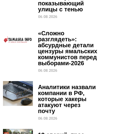
показывающий
улицы с тенью
06.08.2026
«Сложно
разглядеть»:
абсурдные детали
цензуры ямальских
коммунистов перед
выборами-2026
06.08.2026
Аналитики назвали
компании в РФ,
которые хакеры
атакуют через
почту
06.08.2026