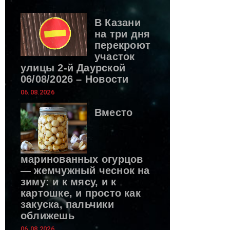
В Казани
на три дня
перекроют
участок
улицы 2-й Даурской
06/08/2026 – Новости
06.08.2026
Вместо
маринованных огурцов
— жемчужный чеснок на
зиму: и к мясу, и к
картошке, и просто как
закуска, пальчики
оближешь
06.08.2026