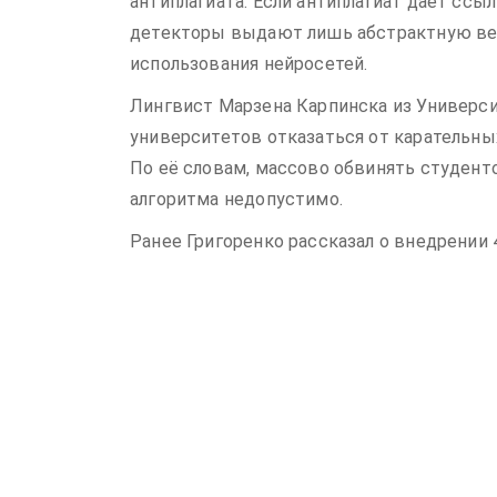
антиплагиата. Если антиплагиат даёт ссы
детекторы выдают лишь абстрактную вер
использования нейросетей.
Лингвист Марзена Карпинска из Универс
университетов отказаться от карательны
По её словам, массово обвинять студент
алгоритма недопустимо.
Ранее Григоренко рассказал о внедрении 