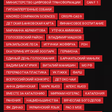
зонасында группировкалар
МИНИСТЕРСТВО ЦИФРОВОЙ ТРАНСФОРМАЦИИ
CAN F 1
җитәкчеләрен алыштырган
ГИПОАЛЛЕРГЕННЫЕ СОБАКИ
05.08.2026
KINDRED COMPANION SCIENCES
CRISPR-CAS9
Яна Лантратова: Молодежные
ДЕТСКАЯ БАНКОВСКАЯ КАРТА
ФИНАНСОВОЕ ВОСПИТАНИЕ
советы появятся во всех
регионах РФ
МАРИАННА АБРАВИТОВА
УТЕЧКА АММИАКА
05.08.2026
ГОЛОСЕЕВСКИЙ РАЙОН
ВЛАДИМИР МАШКОВ
БРАЗИЛЬСКИЕ ЛЕСА
ИГРУНКИ ЖОФФРУА
РОН
Теперь это закон. Сроки
гаражной амнистии
ЕКАТЕРИНБУРГСКИЙ ЗООПАРК
ГЕРМИОНА
официально изменились
ЕДИНЫЙ ДЕНЬ ГОЛОСОВАНИЯ
БАРНАУЛЬСКИЙ МАНЬЯК
05.08.2026
ВАДИМ БАГАТУРИЯ
ВИТАЛИЙ МАНИШИН
МО РФ
ПЕРЕРАБОТКА ПЛАСТИКА
УК ПЖКХ
ФАРШ
ВСЕРОССИЙСКИЙ КОНКУРС
ДЕТОКС-ЧАИ
АННА ДИВИНСКАЯ
МАРК ХЬЮЗ
АЛЕКС ХЬЮЗ
ВМЕСТЕ ЗА КАТАЛОНИЮ
МИРИАМ НОГЕРАС
КАТАЛОНИЯ
РАНЕНИЯ
НАЦМЕНЬШИНСТВА
ВЯЧЕСЛАВ БОГОДЕЛОВ
ФК ДИНАЗ
УКРАИНСКИЙ ЯЗЫК
PAC-3 MSE