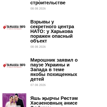
строительстве
08.08.2026
Взрывы у
секретного центра
НАТО: у Харькова
поражен опасный
объект
08.08.2026
Мирошник заявил о
паузе Украины и
Запада в теме
якобы похищенных
детей
07.08.2026
Яшь җырчы Рөстәм
Хәсәеновның әнисе