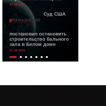
07.08.2026
Суд США
постановил остановить
строительство бального
зала в Белом доме
07.08.2026
Посольство России в
Берлине заявило о
провокации с
беспилотником
07.08.2026