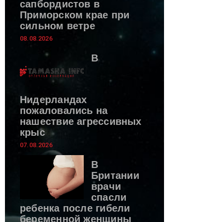
сапбордистов в
Приморском крае при
сильном ветре
08.08.2026
В
Нидерландах
пожаловались на
нашествие агрессивных
крыс
07.08.2026
В
Британии
врачи
спасли
ребенка после гибели
беременной женщины