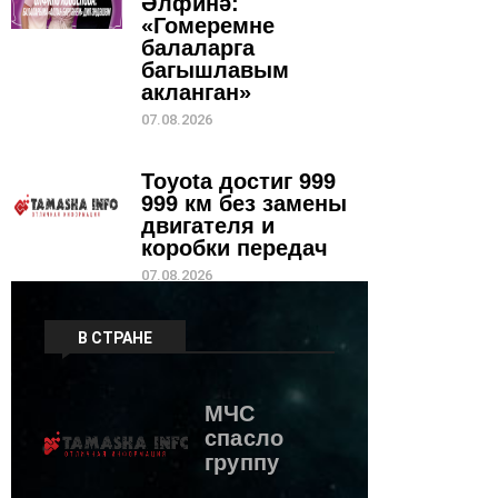
Әлфинә:
«Гомеремне
балаларга
багышлавым
акланган»
07.08.2026
Toyota достиг 999
999 км без замены
двигателя и
коробки передач
07.08.2026
В СТРАНЕ
МЧС
спасло
группу