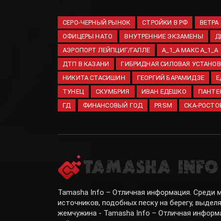
СЕРО-ЧЕРНЫЙ РЫНОК
СТРОЙКИ В РФ
ВЕТРА
ОФИЦЕРЫ НАТО
ВНУТРЕННИЕ ЭКЗАМЕНЫ
Д
АЭРОПОРТ ЛЕЙПЦИГ/ГАЛЛЕ
A_1_A МАКС A_1_A
ДТП В КАЗАНИ
ГИБРИДНАЯ СИЛОВАЯ УСТАНО
НИКИТА СТАСИШИН
ГЕОРГИЙ БАРАМИДЗЕ
Е
ТУНЕЦ
СКУМБРИЯ
ИВАН ЕДЕШКО
ПАНТЕ
ГД
ФИНАНСОВЫЙ ГОД
PRSM
СКА-РОСТО
Tamasha Info – Отличная информация. Среди
источников, подобных песку на берегу, выдел
жемчужина - Tamasha Info – Отличная информ