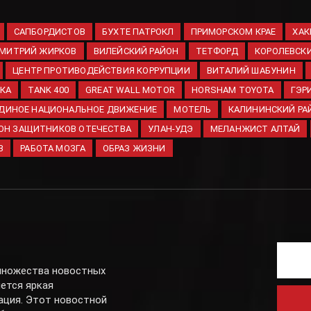
САПБОРДИСТОВ
БУХТЕ ПАТРОКЛ
ПРИМОРСКОМ КРАЕ
ХАК
МИТРИЙ ЖИРКОВ
ВИЛЕЙСКИЙ РАЙОН
ТЕТФОРД
КОРОЛЕВСКИ
ЦЕНТР ПРОТИВОДЕЙСТВИЯ КОРРУПЦИИ
ВИТАЛИЙ ШАБУНИН
ВКА
TANK 400
GREAT WALL MOTOR
HORSHAM TOYOTA
ГЭР
ДИНОЕ НАЦИОНАЛЬНОЕ ДВИЖЕНИЕ
МОТЕЛЬ
КАЛИНИНСКИЙ РА
ОН ЗАЩИТНИКОВ ОТЕЧЕСТВА
УЛАН-УДЭ
МЕЛАНЖИСТ АЛТАЙ
В
РАБОТА МОЗГА
ОБРАЗ ЖИЗНИ
 множества новостных
яется яркая
ация. Этот новостной