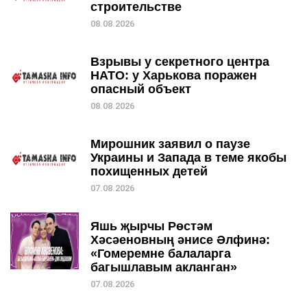
строительстве
08.08.2026
Взрывы у секретного центра
НАТО: у Харькова поражен
опасный объект
08.08.2026
Мирошник заявил о паузе
Украины и Запада в теме якобы
похищенных детей
07.08.2026
Яшь җырчы Рөстәм
Хәсәеновның әнисе Әлфинә:
«Гомеремне балаларга
багышлавым акланган»
07.08.2026