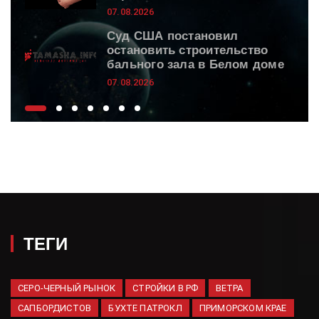
07.08.2026
Суд США постановил
остановить строительство
бального зала в Белом доме
07.08.2026
Посольство России в Берлине
заявило о провокации с
беспилотником
07.08.2026
Штормовые выходные: в
Татарстан приходит северный
циклон с дождями и ветром
07.08.2026
ТЕГИ
Невролог предупредила об
опасной ошибке при инсульте
07.08.2026
СЕРО-ЧЕРНЫЙ РЫНОК
СТРОЙКИ В РФ
ВЕТРА
САПБОРДИСТОВ
БУХТЕ ПАТРОКЛ
ПРИМОРСКОМ КРАЕ