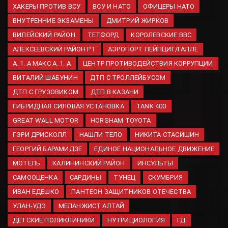
Три рецепта, чтобы сделать
ХАКЕРЫ ПРОТИВ ВСУ
ВСУ И НАТО
ОФИЦЕРЫ НАТО
арбуз еще вкуснее — с
ВНУТРЕННИЕ ЭКЗАМЕНЫ
ДМИТРИЙ ЖИРКОВ
сыром, в рассоле и с мятой.
Летние хиты, которые нужно
ВИЛЕЙСКИЙ РАЙОН
ТЕТФОРД
КОРОЛЕВСКИЕ ВВС
попробовать
АЛЕКСЕЕВСКИЙ РАЙОН РТ
АЭРОПОРТ ЛЕЙПЦИГ/ГАЛЛЕ
07.08.2026
A_1_A МАКС A_1_A
ЦЕНТР ПРОТИВОДЕЙСТВИЯ КОРРУПЦИИ
Кобра: Пленные ВСУ под
ВИТАЛИЙ ШАБУНИН
ДТП С ТРОЛЛЕЙБУСОМ
Константиновкой — мужчины
предпенсионного возраста
ДТП С ГРУЗОВИКОМ
ДТП В КАЗАНИ
07.08.2026
ГИБРИДНАЯ СИЛОВАЯ УСТАНОВКА
TANK 400
Транспортная полиция
GREAT WALL MOTOR
HORSHAM TOYOTA
сообщила о 10-летних
ГЭРИ ДРИСКОЛЛ
НАШЛИ ТЕЛО
НИКИТА СТАСИШИН
свердловчанах, которые
ГЕОРГИЙ БАРАМИДЗЕ
ЕДИНОЕ НАЦИОНАЛЬНОЕ ДВИЖЕНИЕ
увлекались зацепингом
МОТЕЛЬ
КАЛИНИНСКИЙ РАЙОН
ИНСУЛЬТЫ
07.08.2026
САМООЦЕНКА
САРДИНЫ
ТУНЕЦ
СКУМБРИЯ
ИВАН ЕДЕШКО
ПАНТЕОН ЗАЩИТНИКОВ ОТЕЧЕСТВА
УЛАН-УДЭ
МЕЛАНЖИСТ АЛТАЙ
ДЕТСКИЕ ПОЛИКЛИНИКИ
НУТРИЦИОЛОГИЯ
ГД