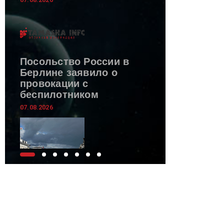
Посольство России в
Берлине заявило о
провокации с
беспилотником
07.08.2026
Штормовые выходные:
в Татарстан приходит
северный циклон с
дождями и ветром