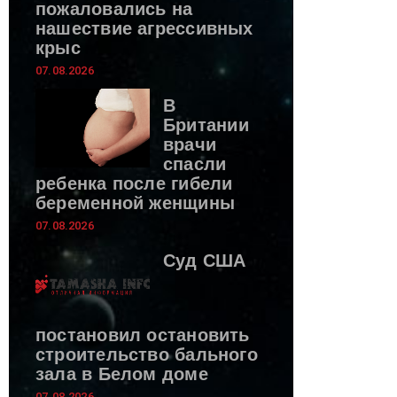
пожаловались на
нашествие агрессивных
крыс
07.08.2026
В
Британии
врачи
спасли
ребенка после гибели
беременной женщины
07.08.2026
Суд США
постановил остановить
строительство бального
зала в Белом доме
07.08.2026