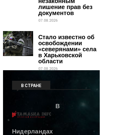
незаконным
лишение прав без
документов
07.08.2026
Стало известно об
освобождении
«северянами» села
в Харьковской
области
07.08.2026
В СТРАНЕ
В
Нидерландах