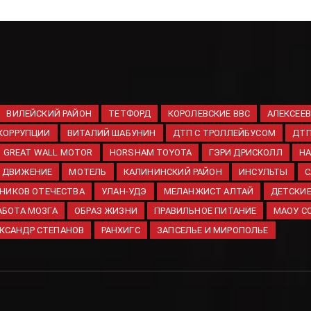
ВИЛЕЙСКИЙ РАЙОН
ТЕТФОРД
КОРОЛЕВСКИЕ ВВС
АЛЕКСЕЕВ
КОРРУПЦИИ
ВИТАЛИЙ ШАБУНИН
ДТП С ТРОЛЛЕЙБУСОМ
ДТП
GREAT WALL MOTOR
HORSHAM TOYOTA
ГЭРИ ДРИСКОЛЛ
НА
 ДВИЖЕНИЕ
МОТЕЛЬ
КАЛИНИНСКИЙ РАЙОН
ИНСУЛЬТЫ
С
НИКОВ ОТЕЧЕСТВА
УЛАН-УДЭ
МЕЛАНЖИСТ АЛТАЙ
ДЕТСКИ
АБОТА МОЗГА
ОБРАЗ ЖИЗНИ
ПРАВИЛЬНОЕ ПИТАНИЕ
МАОУ С
КСАНДР СТЕПАНОВ
РАНХИГС
ЗАПСЕЛЬЕ И МИРОПОЛЬЕ