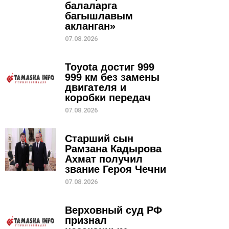
балаларга
багышлавым
акланган»
07.08.2026
Toyota достиг 999
999 км без замены
двигателя и
коробки передач
07.08.2026
Старший сын
Рамзана Кадырова
Ахмат получил
звание Героя Чечни
07.08.2026
Верховный суд РФ
признал