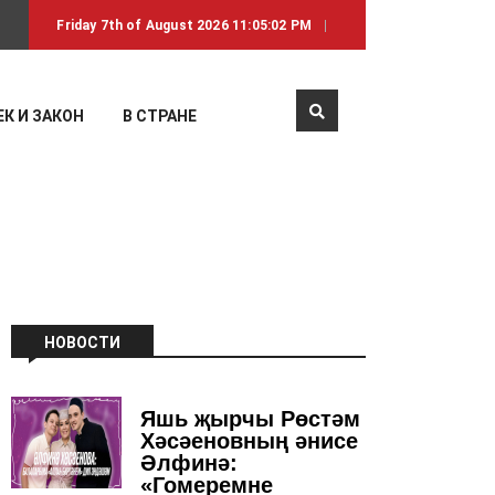
Friday 7th of August 2026 11:05:02 PM
К И ЗАКОН
В СТРАНЕ
НОВОСТИ
Яшь җырчы Рөстәм
Хәсәеновның әнисе
Әлфинә:
«Гомеремне