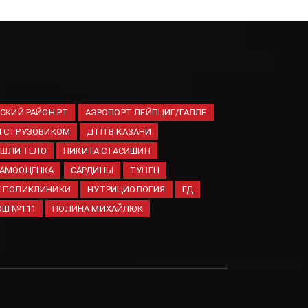
Кобра:
Пленные
ВСУ под
Константиновкой —
мужчины
предпенсионного
СКИЙ РАЙОН РТ
АЭРОПОРТ ЛЕЙПЦИГ/ГАЛЛЕ
возраста
 С ГРУЗОВИКОМ
ДТП В КАЗАНИ
07.08.2026
ШЛИ ТЕЛО
НИКИТА СТАСИШИН
АМООЦЕНКА
САРДИНЫ
ТУНЕЦ
Е ПОЛИКЛИНИКИ
НУТРИЦИОЛОГИЯ
ГД
ОШ №111
ПОЛИНА МИХАЙЛЮК
Транспортная полиция
сообщила о 10-летних
свердловчанах, которые
увлекались зацепингом
07.08.2026